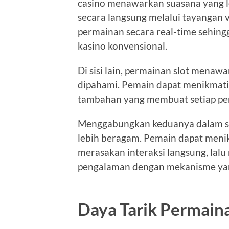
casino menawarkan suasana yang le
secara langsung melalui tayangan 
permainan secara real-time sehing
kasino konvensional.
Di sisi lain, permainan slot menaw
dipahami. Pemain dapat menikmati b
tambahan yang membuat setiap perm
Menggabungkan keduanya dalam sa
lebih beragam. Pemain dapat menikm
merasakan interaksi langsung, lal
pengalaman dengan mekanisme yang
Daya Tarik Permaina