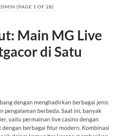
ADMIN
(PAGE 1 OF 28)
t: Main MG Live
tgacor di Satu
mbang dengan menghadirkan berbagai jenis
 pengalaman berbeda. Saat ini, banyak
r, yaitu permainan live casino dengan
t dengan berbagai fitur modern. Kombinasi