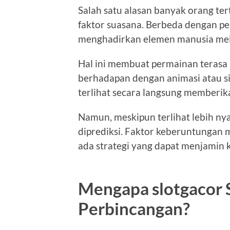
Salah satu alasan banyak orang ter
faktor suasana. Berbeda dengan per
menghadirkan elemen manusia melal
Hal ini membuat permainan terasa 
berhadapan dengan animasi atau s
terlihat secara langsung memberik
Namun, meskipun terlihat lebih nya
diprediksi. Faktor keberuntungan m
ada strategi yang dapat menjamin 
Mengapa slotgacor 
Perbincangan?