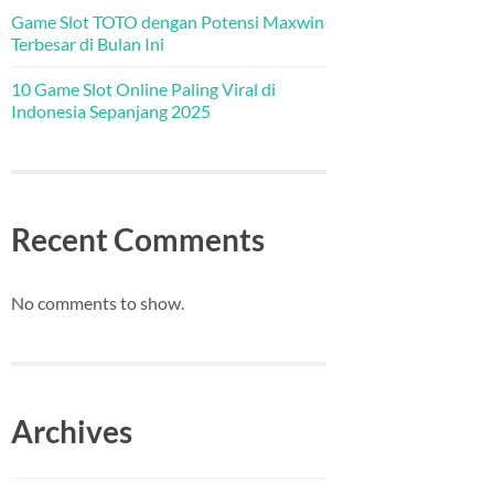
Game Slot TOTO dengan Potensi Maxwin
Terbesar di Bulan Ini
10 Game Slot Online Paling Viral di
Indonesia Sepanjang 2025
Recent Comments
No comments to show.
Archives