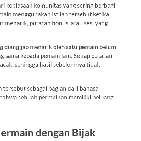
dari kebiasaan komunitas yang sering berbagi
ain menggunakan istilah tersebut ketika
 menarik, putaran bonus, atau sesi yang
ng dianggap menarik oleh satu pemain belum
 sama kepada pemain lain. Setiap putaran
acak, sehingga hasil sebelumnya tidak
lah tersebut sebagai bagian dari bahasa
 bahwa sebuah permainan memiliki peluang
Bermain dengan Bijak