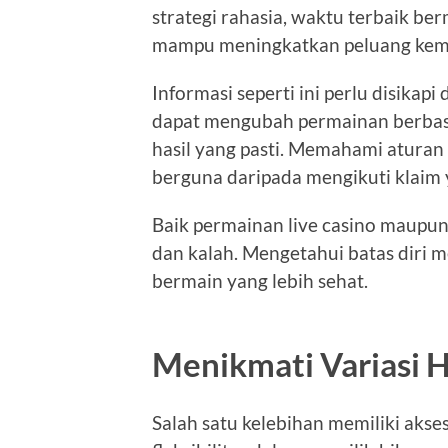
strategi rahasia, waktu terbaik be
mampu meningkatkan peluang ke
Informasi seperti ini perlu disikap
dapat mengubah permainan berbasi
hasil yang pasti. Memahami atura
berguna daripada mengikuti klaim 
Baik permainan live casino maupu
dan kalah. Mengetahui batas diri 
bermain yang lebih sehat.
Menikmati Variasi H
Salah satu kelebihan memiliki akse