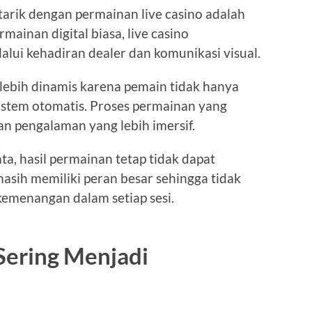
tarik dengan permainan live casino adalah
mainan digital biasa, live casino
ui kehadiran dealer dan komunikasi visual.
lebih dinamis karena pemain tidak hanya
istem otomatis. Proses permainan yang
an pengalaman yang lebih imersif.
ta, hasil permainan tetap tidak dapat
asih memiliki peran besar sehingga tidak
kemenangan dalam setiap sesi.
Sering Menjadi