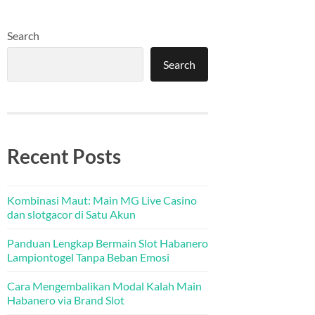
Search
Search
Recent Posts
Kombinasi Maut: Main MG Live Casino
dan slotgacor di Satu Akun
Panduan Lengkap Bermain Slot Habanero
Lampiontogel Tanpa Beban Emosi
Cara Mengembalikan Modal Kalah Main
Habanero via Brand Slot