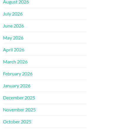
August 2026
July 2026
June 2026
May 2026
April 2026
March 2026
February 2026
January 2026
December 2025
November 2025
October 2025