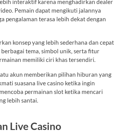
bih interaktif karena menghadirkan dealer
video. Pemain dapat mengikuti jalannya
ga pengalaman terasa lebih dekat dengan
arkan konsep yang lebih sederhana dan cepat
erbagai tema, simbol unik, serta fitur
ainan memiliki ciri khas tersendiri.
tu akun memberikan pilihan hiburan yang
ati suasana live casino ketika ingin
u mencoba permainan slot ketika mencari
 lebih santai.
n Live Casino