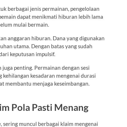
uk berbagai jenis permainan, pengelolaan
 pemain dapat menikmati hiburan lebih lama
ebelum mulai bermain.
an anggaran hiburan. Dana yang digunakan
tuhan utama. Dengan batas yang sudah
ari keputusan impulsif.
n juga penting. Permainan dengan sesi
 kehilangan kesadaran mengenai durasi
apat membantu menjaga keseimbangan.
aim Pola Pasti Menang
, sering muncul berbagai klaim mengenai