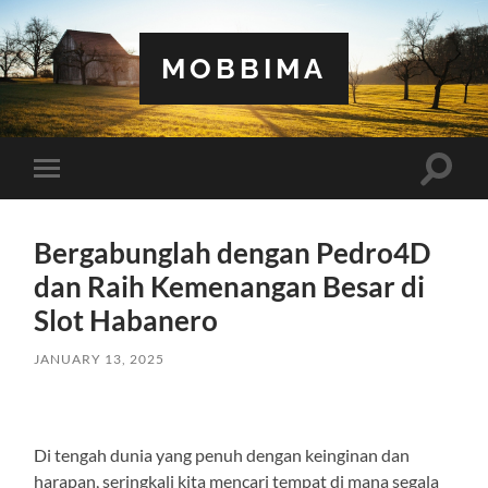
MOBBIMA
Toggle
Toggle
search
mobile
field
menu
Bergabunglah dengan Pedro4D
dan Raih Kemenangan Besar di
Slot Habanero
JANUARY 13, 2025
Di tengah dunia yang penuh dengan keinginan dan
harapan, seringkali kita mencari tempat di mana segala