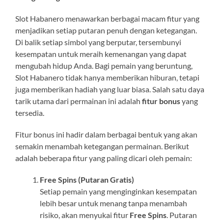
Slot Habanero menawarkan berbagai macam fitur yang
menjadikan setiap putaran penuh dengan ketegangan.
Di balik setiap simbol yang berputar, tersembunyi
kesempatan untuk meraih kemenangan yang dapat
mengubah hidup Anda. Bagi pemain yang beruntung,
Slot Habanero tidak hanya memberikan hiburan, tetapi
juga memberikan hadiah yang luar biasa. Salah satu daya
tarik utama dari permainan ini adalah
fitur bonus
yang
tersedia.
Fitur bonus ini hadir dalam berbagai bentuk yang akan
semakin menambah ketegangan permainan. Berikut
adalah beberapa fitur yang paling dicari oleh pemain:
Free Spins (Putaran Gratis)
Setiap pemain yang menginginkan kesempatan
lebih besar untuk menang tanpa menambah
risiko, akan menyukai fitur
Free Spins
. Putaran