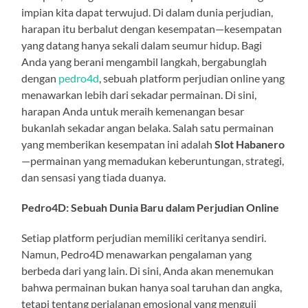
impian kita dapat terwujud. Di dalam dunia perjudian,
harapan itu berbalut dengan kesempatan—kesempatan
yang datang hanya sekali dalam seumur hidup. Bagi
Anda yang berani mengambil langkah, bergabunglah
dengan
pedro4d
, sebuah platform perjudian online yang
menawarkan lebih dari sekadar permainan. Di sini,
harapan Anda untuk meraih kemenangan besar
bukanlah sekadar angan belaka. Salah satu permainan
yang memberikan kesempatan ini adalah
Slot Habanero
—permainan yang memadukan keberuntungan, strategi,
dan sensasi yang tiada duanya.
Pedro4D: Sebuah Dunia Baru dalam Perjudian Online
Setiap platform perjudian memiliki ceritanya sendiri.
Namun, Pedro4D menawarkan pengalaman yang
berbeda dari yang lain. Di sini, Anda akan menemukan
bahwa permainan bukan hanya soal taruhan dan angka,
tetapi tentang perjalanan emosional yang menguji