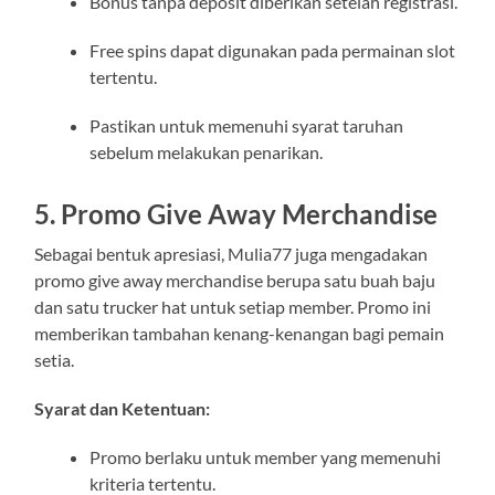
Bonus tanpa deposit diberikan setelah registrasi.​
Free spins dapat digunakan pada permainan slot
tertentu.​
Pastikan untuk memenuhi syarat taruhan
sebelum melakukan penarikan.​
5.
Promo Give Away Merchandise
Sebagai bentuk apresiasi, Mulia77 juga mengadakan
promo give away merchandise berupa satu buah baju
dan satu trucker hat untuk setiap member. Promo ini
memberikan tambahan kenang-kenangan bagi pemain
setia.​
Syarat dan Ketentuan:
Promo berlaku untuk member yang memenuhi
kriteria tertentu.​