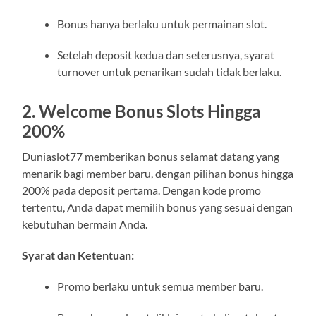
Bonus hanya berlaku untuk permainan slot.
Setelah deposit kedua dan seterusnya, syarat
turnover untuk penarikan sudah tidak berlaku.
2.
Welcome Bonus Slots Hingga
200%
Duniaslot77 memberikan bonus selamat datang yang
menarik bagi member baru, dengan pilihan bonus hingga
200% pada deposit pertama.
Dengan kode promo
tertentu, Anda dapat memilih bonus yang sesuai dengan
kebutuhan bermain Anda.
Syarat dan Ketentuan:
Promo berlaku untuk semua member baru.