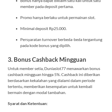
Bonus hanya dapat diklaim satu kali untuk satu
member pada deposit pertama.
Promo hanya berlaku untuk permainan slot.
Minimal deposit Rp25.000.
Persyaratan turnover berbeda-beda tergantung
pada kode bonus yang dipilih.
3.
Bonus Cashback Mingguan
Untuk member setia, Duniaslot77 menawarkan bonus
cashback mingguan hingga 5%.
Cashback ini diberikan
berdasarkan kekalahan yang dialami dalam periode
tertentu, memberikan kesempatan untuk kembali
bermain dengan modal tambahan.
Syarat dan Ketentuan: