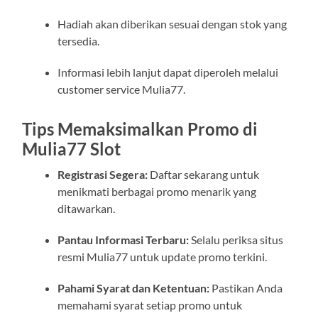
Hadiah akan diberikan sesuai dengan stok yang
tersedia.​
Informasi lebih lanjut dapat diperoleh melalui
customer service Mulia77.​
Tips Memaksimalkan Promo di
Mulia77 Slot
Registrasi Segera:
Daftar sekarang untuk
menikmati berbagai promo menarik yang
ditawarkan.​
Pantau Informasi Terbaru:
Selalu periksa situs
resmi Mulia77 untuk update promo terkini.​
Pahami Syarat dan Ketentuan:
Pastikan Anda
memahami syarat setiap promo untuk