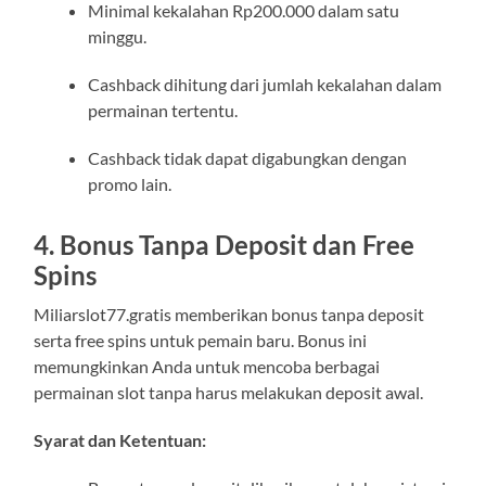
Minimal kekalahan Rp200.000 dalam satu
minggu.
Cashback dihitung dari jumlah kekalahan dalam
permainan tertentu.
Cashback tidak dapat digabungkan dengan
promo lain.
4.
Bonus Tanpa Deposit dan Free
Spins
Miliarslot77.gratis memberikan bonus tanpa deposit
serta free spins untuk pemain baru. Bonus ini
memungkinkan Anda untuk mencoba berbagai
permainan slot tanpa harus melakukan deposit awal.​
Syarat dan Ketentuan: