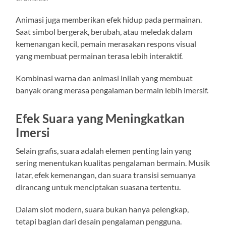
Animasi juga memberikan efek hidup pada permainan.
Saat simbol bergerak, berubah, atau meledak dalam
kemenangan kecil, pemain merasakan respons visual
yang membuat permainan terasa lebih interaktif.
Kombinasi warna dan animasi inilah yang membuat
banyak orang merasa pengalaman bermain lebih imersif.
Efek Suara yang Meningkatkan
Imersi
Selain grafis, suara adalah elemen penting lain yang
sering menentukan kualitas pengalaman bermain. Musik
latar, efek kemenangan, dan suara transisi semuanya
dirancang untuk menciptakan suasana tertentu.
Dalam slot modern, suara bukan hanya pelengkap,
tetapi bagian dari desain pengalaman pengguna.