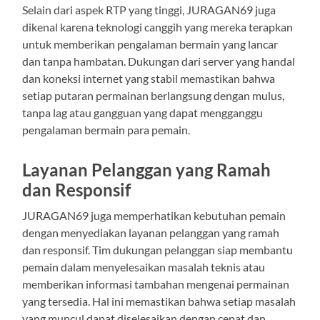
Selain dari aspek RTP yang tinggi, JURAGAN69 juga
dikenal karena teknologi canggih yang mereka terapkan
untuk memberikan pengalaman bermain yang lancar
dan tanpa hambatan. Dukungan dari server yang handal
dan koneksi internet yang stabil memastikan bahwa
setiap putaran permainan berlangsung dengan mulus,
tanpa lag atau gangguan yang dapat mengganggu
pengalaman bermain para pemain.
Layanan Pelanggan yang Ramah
dan Responsif
JURAGAN69 juga memperhatikan kebutuhan pemain
dengan menyediakan layanan pelanggan yang ramah
dan responsif. Tim dukungan pelanggan siap membantu
pemain dalam menyelesaikan masalah teknis atau
memberikan informasi tambahan mengenai permainan
yang tersedia. Hal ini memastikan bahwa setiap masalah
yang muncul dapat diselesaikan dengan cepat dan