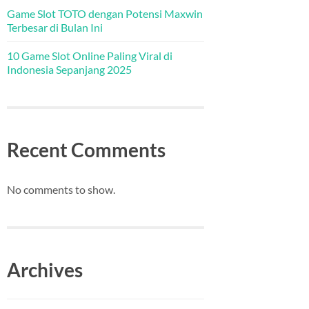
Game Slot TOTO dengan Potensi Maxwin
Terbesar di Bulan Ini
10 Game Slot Online Paling Viral di
Indonesia Sepanjang 2025
Recent Comments
No comments to show.
Archives