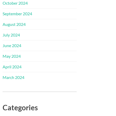
October 2024
September 2024
August 2024
July 2024
June 2024
May 2024
April 2024
March 2024
Categories