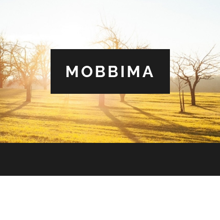
MOBBIMA