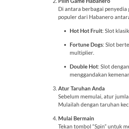
Pilih Game Habanero
Di antara berbagai penyedia
populer dari Habanero antara
Hot Hot Fruit
:
Slot klas
Fortune Dogs
:
Slot bert
multiplier.
Double Hot
:
Slot dengan
menggandakan kemenan
Atur Taruhan Anda
Sebelum memulai, atur jumla
Mulailah dengan taruhan ke
Mulai Bermain
Tekan tombol “Spin” untuk 