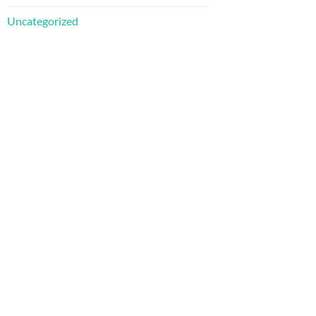
Uncategorized