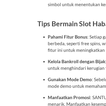
simbol untuk menentukan k
Tips Bermain Slot Ha
Pahami Fitur Bonus
:
Setiap 
berbeda, seperti free spins, w
fitur ini untuk meningkatka
Kelola Bankroll dengan Bijak
untuk menghindari kerugian y
Gunakan Mode Demo
:
Sebel
mode demo untuk memahami 
Manfaatkan Promosi
:
SANTU
menarik. Manfaatkan kesemp