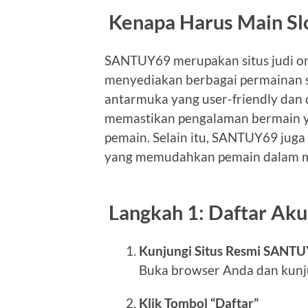
Kenapa Harus Main Sl
SANTUY69 merupakan situs judi onl
menyediakan berbagai permainan s
antarmuka yang user-friendly da
memastikan pengalaman bermain 
pemain.
Selain itu, SANTUY69 jug
yang memudahkan pemain dalam me
Langkah 1: Daftar Ak
Kunjungi Situs Resmi SANT
Buka browser Anda dan kunj
Klik Tombol “Daftar”