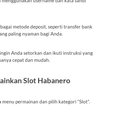
gin menggunakan username dan kata sandi
gai metode deposit, seperti transfer bank
 yang paling nyaman bagi Anda.
gin Anda setorkan dan ikuti instruksi yang
asanya cepat dan mudah.
Mainkan Slot Habanero
a menu permainan dan pilih kategori “Slot”.