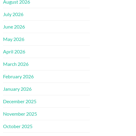
August 2026
July 2026
June 2026
May 2026
April 2026
March 2026
February 2026
January 2026
December 2025
November 2025
October 2025