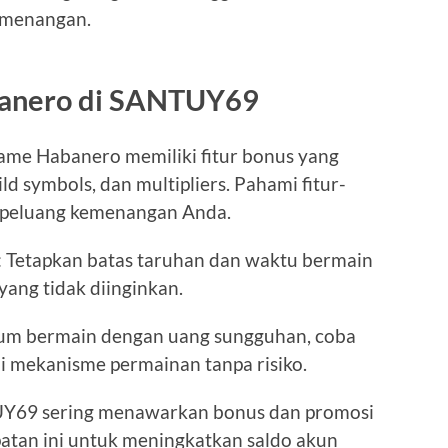
emenangan.
banero di SANTUY69
game Habanero memiliki fitur bonus yang
ild symbols, dan multipliers. Pahami fitur-
n peluang kemenangan Anda.
:
Tetapkan batas taruhan dan waktu bermain
ang tidak diinginkan.
um bermain dengan uang sungguhan, coba
mekanisme permainan tanpa risiko.
Y69 sering menawarkan bonus dan promosi
atan ini untuk meningkatkan saldo akun