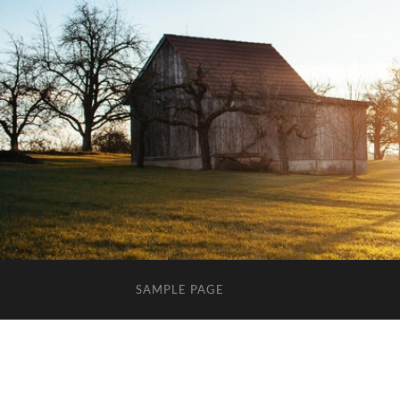
SAMPLE PAGE