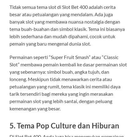
Tidak semua tema slot di Slot Bet 400 adalah cerita
besar atau petualangan yang mendalam. Ada juga
banyak slot yang membawa nuansa nostalgia dengan
tema buah-buahan dan simbol klasik. Tema ini biasanya
lebih sederhana dan mudah dipahami, cocok untuk
pemain yang baru mengenal dunia slot.
Permainan seperti “Super Fruit Smash” atau “Classic
Slot” membawa pemain kembali ke dasar permainan slot
yang sebenarnya: simbol buah, angka tujuh, dan
lonceng. Meskipun tidak menawarkan cerita atau
petualangan yang rumit, tema klasik ini memiliki daya
tarik tersendiri bagi mereka yang ingin merasakan
permainan slot yang lebih santai, dengan peluang
kemenangan yang besar.
5. Tema Pop Culture dan Hiburan
Di Slot Bet 400, Anda juga bisa menemukan permainan