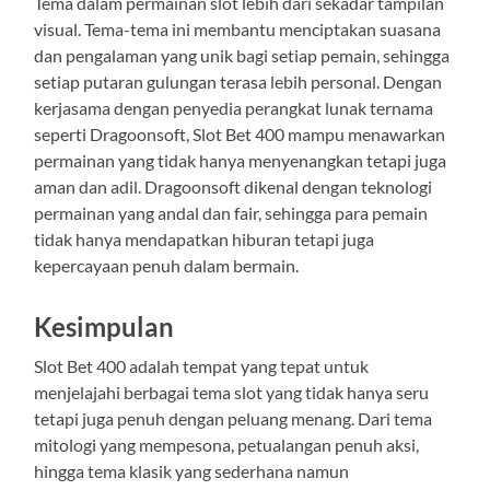
Tema dalam permainan slot lebih dari sekadar tampilan
visual. Tema-tema ini membantu menciptakan suasana
dan pengalaman yang unik bagi setiap pemain, sehingga
setiap putaran gulungan terasa lebih personal. Dengan
kerjasama dengan penyedia perangkat lunak ternama
seperti Dragoonsoft, Slot Bet 400 mampu menawarkan
permainan yang tidak hanya menyenangkan tetapi juga
aman dan adil. Dragoonsoft dikenal dengan teknologi
permainan yang andal dan fair, sehingga para pemain
tidak hanya mendapatkan hiburan tetapi juga
kepercayaan penuh dalam bermain.
Kesimpulan
Slot Bet 400 adalah tempat yang tepat untuk
menjelajahi berbagai tema slot yang tidak hanya seru
tetapi juga penuh dengan peluang menang. Dari tema
mitologi yang mempesona, petualangan penuh aksi,
hingga tema klasik yang sederhana namun