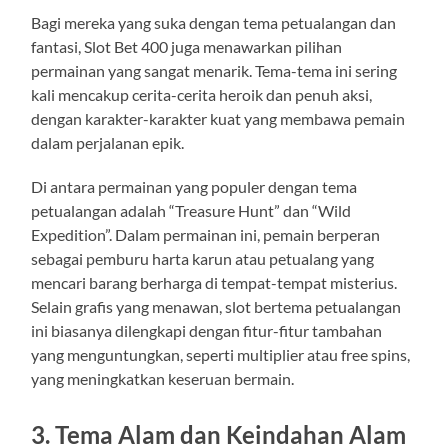
Bagi mereka yang suka dengan tema petualangan dan
fantasi, Slot Bet 400 juga menawarkan pilihan
permainan yang sangat menarik. Tema-tema ini sering
kali mencakup cerita-cerita heroik dan penuh aksi,
dengan karakter-karakter kuat yang membawa pemain
dalam perjalanan epik.
Di antara permainan yang populer dengan tema
petualangan adalah “Treasure Hunt” dan “Wild
Expedition”. Dalam permainan ini, pemain berperan
sebagai pemburu harta karun atau petualang yang
mencari barang berharga di tempat-tempat misterius.
Selain grafis yang menawan, slot bertema petualangan
ini biasanya dilengkapi dengan fitur-fitur tambahan
yang menguntungkan, seperti multiplier atau free spins,
yang meningkatkan keseruan bermain.
3. Tema Alam dan Keindahan Alam