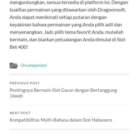
menguntungkan, semua tersedia di platform ini. Dengan
kualitas permainan yang ditawarkan oleh Dragoonsoft,
Anda dapat menikmati setiap putaran dengan
keyakinan bahwa permainan yang Anda pilih adil dan
menyenangkan. Jadi, pilih tema favorit Anda, mulailah
bermain, dan biarkan petualangan Anda dimulai di Slot
Bet 400!
Uncategorized
PREVIOUS POST
Pentingnya Bermain Slot Gacor dengan Bertanggung
Jawab
NEXT POST
Kompatibilitas Multi-Bahasa dalam Slot Habanero