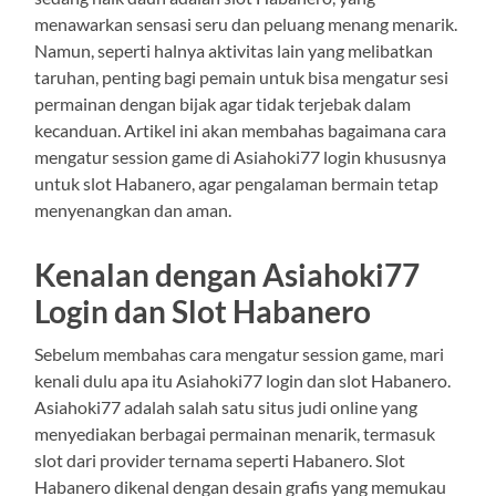
menawarkan sensasi seru dan peluang menang menarik.
Namun, seperti halnya aktivitas lain yang melibatkan
taruhan, penting bagi pemain untuk bisa mengatur sesi
permainan dengan bijak agar tidak terjebak dalam
kecanduan. Artikel ini akan membahas bagaimana cara
mengatur session game di Asiahoki77 login khususnya
untuk slot Habanero, agar pengalaman bermain tetap
menyenangkan dan aman.
Kenalan dengan Asiahoki77
Login dan Slot Habanero
Sebelum membahas cara mengatur session game, mari
kenali dulu apa itu Asiahoki77 login dan slot Habanero.
Asiahoki77 adalah salah satu situs judi online yang
menyediakan berbagai permainan menarik, termasuk
slot dari provider ternama seperti Habanero. Slot
Habanero dikenal dengan desain grafis yang memukau