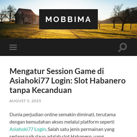
MOBBIMA
Toggle
Toggle
search
mobile
field
menu
Mengatur Session Game di
Asiahoki77 Login: Slot Habanero
tanpa Kecanduan
AUGUST 5, 2025
Dunia perjudian online semakin diminati, terutama
dengan kemudahan akses melalui platform seperti
Asiahoki77 Login
. Salah satu jenis permainan yang
sedang naik daun adalah slot Habanero, yang