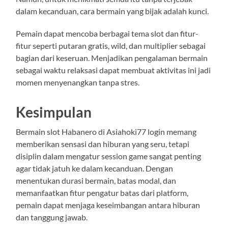
dalam kecanduan, cara bermain yang bijak adalah kunci.
Pemain dapat mencoba berbagai tema slot dan fitur-
fitur seperti putaran gratis, wild, dan multiplier sebagai
bagian dari keseruan. Menjadikan pengalaman bermain
sebagai waktu relaksasi dapat membuat aktivitas ini jadi
momen menyenangkan tanpa stres.
Kesimpulan
Bermain slot Habanero di Asiahoki77 login memang
memberikan sensasi dan hiburan yang seru, tetapi
disiplin dalam mengatur session game sangat penting
agar tidak jatuh ke dalam kecanduan. Dengan
menentukan durasi bermain, batas modal, dan
memanfaatkan fitur pengatur batas dari platform,
pemain dapat menjaga keseimbangan antara hiburan
dan tanggung jawab.