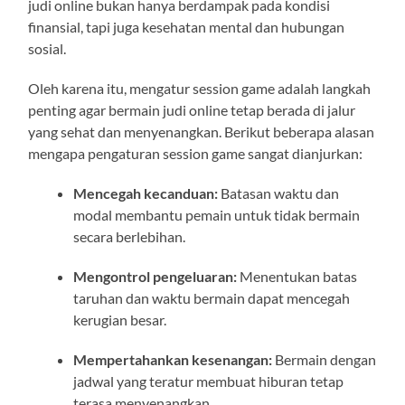
judi online bukan hanya berdampak pada kondisi
finansial, tapi juga kesehatan mental dan hubungan
sosial.
Oleh karena itu, mengatur session game adalah langkah
penting agar bermain judi online tetap berada di jalur
yang sehat dan menyenangkan. Berikut beberapa alasan
mengapa pengaturan session game sangat dianjurkan:
Mencegah kecanduan:
Batasan waktu dan
modal membantu pemain untuk tidak bermain
secara berlebihan.
Mengontrol pengeluaran:
Menentukan batas
taruhan dan waktu bermain dapat mencegah
kerugian besar.
Mempertahankan kesenangan:
Bermain dengan
jadwal yang teratur membuat hiburan tetap
terasa menyenangkan.