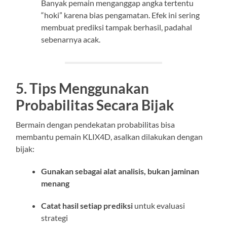
Banyak pemain menganggap angka tertentu
“hoki” karena bias pengamatan. Efek ini sering
membuat prediksi tampak berhasil, padahal
sebenarnya acak.
5. Tips Menggunakan
Probabilitas Secara Bijak
Bermain dengan pendekatan probabilitas bisa
membantu pemain KLIX4D, asalkan dilakukan dengan
bijak:
Gunakan sebagai alat analisis, bukan jaminan
menang
Catat hasil setiap prediksi
untuk evaluasi
strategi