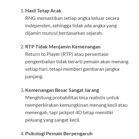
Hasil Tetap Acak
RNG memastikan setiap angka keluar secara
independen, sehingga tidak ada angka yang
dijamin muncul berdasarkan sejarah.
RTP Tidak Menjamin Kemenangan
Return to Player (RTP) atau persentase
pengembalian tidak berarti pemain akan menang
setiap hari, tetapi memberi gambaran jangka
panjang.
Kemenangan Besar Sangat Jarang
Menghitung probabilitas bisa realistis untuk
memperkirakan kemungkinan menang kecil atau
menengah, tapi jackpot 4D tetap memiliki
peluang yang sangat kecil.
Psikologi Pemain Berpengaruh