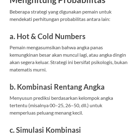
Beberapa strategi yang digunakan pemain untuk
mendekati perhitungan probabilitas antara lain:
a. Hot & Cold Numbers
Pemain mengasumsikan bahwa angka panas
kemungkinan besar akan muncul lagi, atau angka dingin
akan segera keluar. Strategi ini bersifat psikologis, bukan
matematis murni.
b. Kombinasi Rentang Angka
Menyusun prediksi berdasarkan kelompok angka
tertentu (misalnya 00–25, 26–50, dll.) untuk
memperluas peluang menang kecil.
c. Simulasi Kombinasi