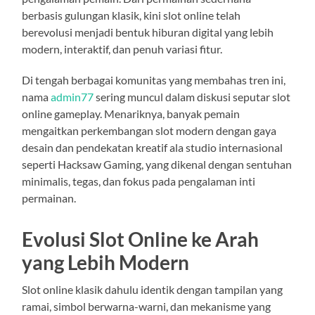
berbasis gulungan klasik, kini slot online telah
berevolusi menjadi bentuk hiburan digital yang lebih
modern, interaktif, dan penuh variasi fitur.
Di tengah berbagai komunitas yang membahas tren ini,
nama
admin77
sering muncul dalam diskusi seputar slot
online gameplay. Menariknya, banyak pemain
mengaitkan perkembangan slot modern dengan gaya
desain dan pendekatan kreatif ala studio internasional
seperti
Hacksaw Gaming
, yang dikenal dengan sentuhan
minimalis, tegas, dan fokus pada pengalaman inti
permainan.
Evolusi Slot Online ke Arah
yang Lebih Modern
Slot online klasik dahulu identik dengan tampilan yang
ramai, simbol berwarna-warni, dan mekanisme yang