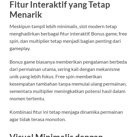
Fitur Interaktif yang Tetap
Menarik
Meskipun tampil lebih minimalis, slot modern tetap
menghadirkan berbagai fitur interaktif. Bonus game, free
spin, dan multiplier tetap menjadi bagian penting dari
gameplay.
Bonus game biasanya memberikan pengalaman berbeda
dari permainan utama, sering kali dengan mekanisme
unik yang lebih fokus. Free spin memberikan
kesempatan tambahan tanpa memulai ulang permainan,
sementara multiplier meningkatkan potensi hasil dalam
momen tertentu.
Kombinasi fitur ini tetap menjaga dinamika permainan
agar tidak terasa monoton.
Visual Minimalis dengan