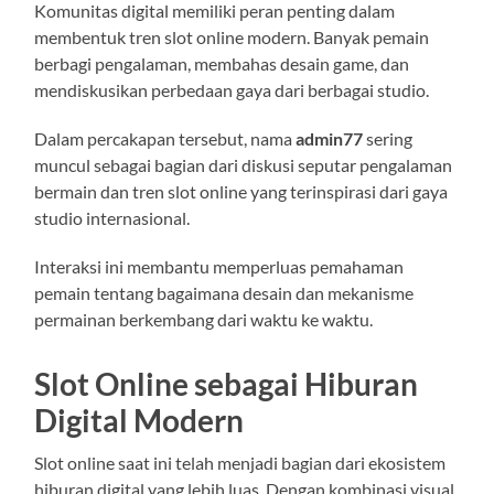
Komunitas digital memiliki peran penting dalam
membentuk tren slot online modern. Banyak pemain
berbagi pengalaman, membahas desain game, dan
mendiskusikan perbedaan gaya dari berbagai studio.
Dalam percakapan tersebut, nama
admin77
sering
muncul sebagai bagian dari diskusi seputar pengalaman
bermain dan tren slot online yang terinspirasi dari gaya
studio internasional.
Interaksi ini membantu memperluas pemahaman
pemain tentang bagaimana desain dan mekanisme
permainan berkembang dari waktu ke waktu.
Slot Online sebagai Hiburan
Digital Modern
Slot online saat ini telah menjadi bagian dari ekosistem
hiburan digital yang lebih luas. Dengan kombinasi visual,