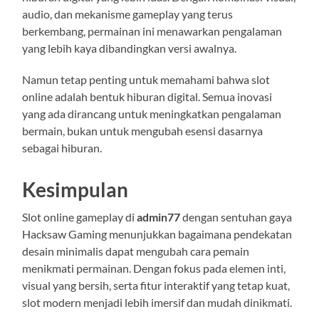
audio, dan mekanisme gameplay yang terus
berkembang, permainan ini menawarkan pengalaman
yang lebih kaya dibandingkan versi awalnya.
Namun tetap penting untuk memahami bahwa slot
online adalah bentuk hiburan digital. Semua inovasi
yang ada dirancang untuk meningkatkan pengalaman
bermain, bukan untuk mengubah esensi dasarnya
sebagai hiburan.
Kesimpulan
Slot online gameplay di
admin77
dengan sentuhan gaya
Hacksaw Gaming
menunjukkan bagaimana pendekatan
desain minimalis dapat mengubah cara pemain
menikmati permainan. Dengan fokus pada elemen inti,
visual yang bersih, serta fitur interaktif yang tetap kuat,
slot modern menjadi lebih imersif dan mudah dinikmati.