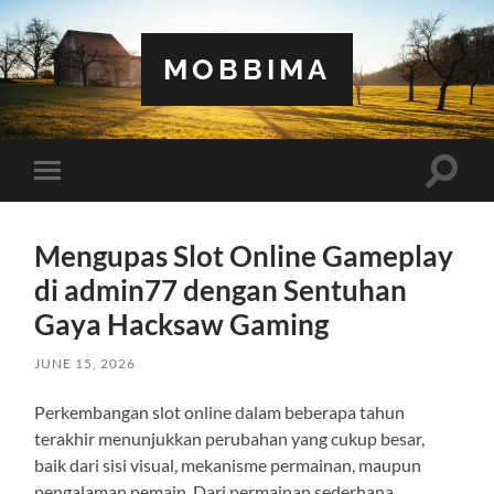
MOBBIMA
Toggle
Toggle
search
mobile
field
menu
Mengupas Slot Online Gameplay
di admin77 dengan Sentuhan
Gaya Hacksaw Gaming
JUNE 15, 2026
Perkembangan slot online dalam beberapa tahun
terakhir menunjukkan perubahan yang cukup besar,
baik dari sisi visual, mekanisme permainan, maupun
pengalaman pemain. Dari permainan sederhana