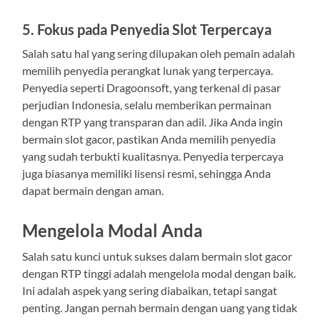
5. Fokus pada Penyedia Slot Terpercaya
Salah satu hal yang sering dilupakan oleh pemain adalah
memilih penyedia perangkat lunak yang terpercaya.
Penyedia seperti Dragoonsoft, yang terkenal di pasar
perjudian Indonesia, selalu memberikan permainan
dengan RTP yang transparan dan adil. Jika Anda ingin
bermain slot gacor, pastikan Anda memilih penyedia
yang sudah terbukti kualitasnya. Penyedia terpercaya
juga biasanya memiliki lisensi resmi, sehingga Anda
dapat bermain dengan aman.
Mengelola Modal Anda
Salah satu kunci untuk sukses dalam bermain slot gacor
dengan RTP tinggi adalah mengelola modal dengan baik.
Ini adalah aspek yang sering diabaikan, tetapi sangat
penting. Jangan pernah bermain dengan uang yang tidak