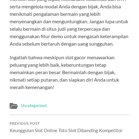
serta mengelola modal Anda dengan bijak, Anda bisa
menikmati pengalaman bermain yang lebih
menyenangkan dan menguntungkan. Jangan lupa untuk
selalu bermain di situs judi yang terpercaya dan
menggunakan fitur demo untuk mengasah keterampilan
Anda sebelum bertaruh dengan uang sungguhan.
Ingatlah bahwa meskipun slot gacor menawarkan
peluang yang lebih baik, keberuntungan tetap
memainkan peran besar. Bermainlah dengan bijak,
nikmati setiap putaran, dan siapkan diri Anda untuk
meraih kemenangan!
Uncategorized
PREVIOUS POST
Keunggulan Slot Online Toto Slot Dibanding Kompetitor