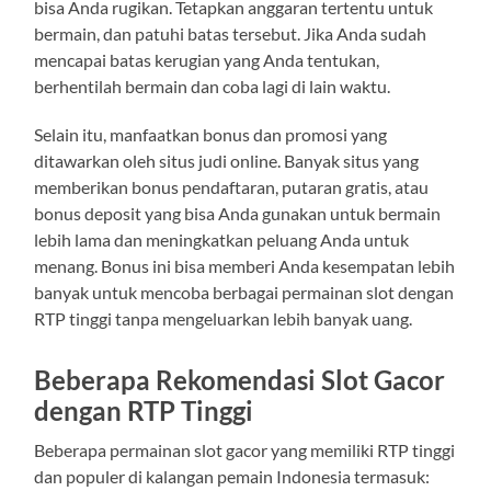
bisa Anda rugikan. Tetapkan anggaran tertentu untuk
bermain, dan patuhi batas tersebut. Jika Anda sudah
mencapai batas kerugian yang Anda tentukan,
berhentilah bermain dan coba lagi di lain waktu.
Selain itu, manfaatkan bonus dan promosi yang
ditawarkan oleh situs judi online. Banyak situs yang
memberikan bonus pendaftaran, putaran gratis, atau
bonus deposit yang bisa Anda gunakan untuk bermain
lebih lama dan meningkatkan peluang Anda untuk
menang. Bonus ini bisa memberi Anda kesempatan lebih
banyak untuk mencoba berbagai permainan slot dengan
RTP tinggi tanpa mengeluarkan lebih banyak uang.
Beberapa Rekomendasi Slot Gacor
dengan RTP Tinggi
Beberapa permainan slot gacor yang memiliki RTP tinggi
dan populer di kalangan pemain Indonesia termasuk: