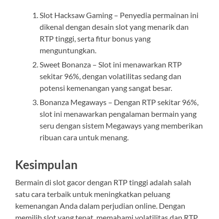
Slot Hacksaw Gaming – Penyedia permainan ini
dikenal dengan desain slot yang menarik dan
RTP tinggi, serta fitur bonus yang
menguntungkan.
Sweet Bonanza – Slot ini menawarkan RTP
sekitar 96%, dengan volatilitas sedang dan
potensi kemenangan yang sangat besar.
Bonanza Megaways – Dengan RTP sekitar 96%,
slot ini menawarkan pengalaman bermain yang
seru dengan sistem Megaways yang memberikan
ribuan cara untuk menang.
Kesimpulan
Bermain di slot gacor dengan RTP tinggi adalah salah
satu cara terbaik untuk meningkatkan peluang
kemenangan Anda dalam perjudian online. Dengan
memilih slot yang tepat, memahami volatilitas dan RTP,