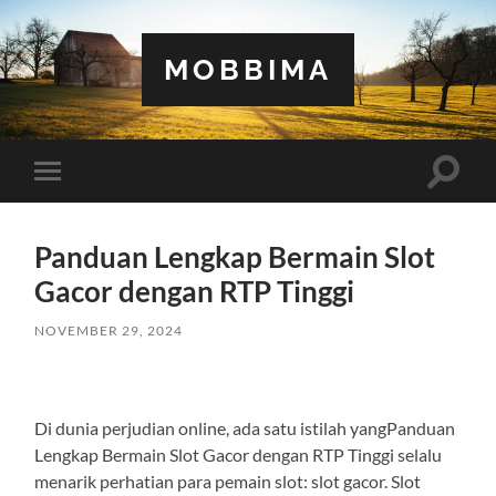
MOBBIMA
Toggle
Toggle
search
mobile
field
menu
Panduan Lengkap Bermain Slot
Gacor dengan RTP Tinggi
NOVEMBER 29, 2024
Di dunia perjudian online, ada satu istilah yangPanduan
Lengkap Bermain Slot Gacor dengan RTP Tinggi selalu
menarik perhatian para pemain slot: slot gacor. Slot