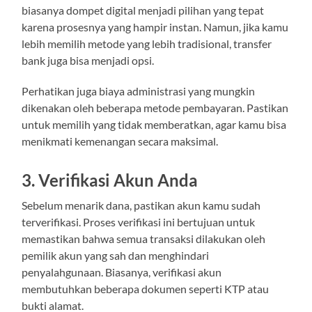
biasanya dompet digital menjadi pilihan yang tepat
karena prosesnya yang hampir instan. Namun, jika kamu
lebih memilih metode yang lebih tradisional, transfer
bank juga bisa menjadi opsi.
Perhatikan juga biaya administrasi yang mungkin
dikenakan oleh beberapa metode pembayaran. Pastikan
untuk memilih yang tidak memberatkan, agar kamu bisa
menikmati kemenangan secara maksimal.
3.
Verifikasi Akun Anda
Sebelum menarik dana, pastikan akun kamu sudah
terverifikasi. Proses verifikasi ini bertujuan untuk
memastikan bahwa semua transaksi dilakukan oleh
pemilik akun yang sah dan menghindari
penyalahgunaan. Biasanya, verifikasi akun
membutuhkan beberapa dokumen seperti KTP atau
bukti alamat.