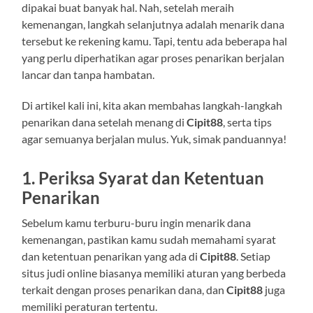
dipakai buat banyak hal. Nah, setelah meraih
kemenangan, langkah selanjutnya adalah menarik dana
tersebut ke rekening kamu. Tapi, tentu ada beberapa hal
yang perlu diperhatikan agar proses penarikan berjalan
lancar dan tanpa hambatan.
Di artikel kali ini, kita akan membahas langkah-langkah
penarikan dana setelah menang di
Cipit88
, serta tips
agar semuanya berjalan mulus. Yuk, simak panduannya!
1.
Periksa Syarat dan Ketentuan
Penarikan
Sebelum kamu terburu-buru ingin menarik dana
kemenangan, pastikan kamu sudah memahami syarat
dan ketentuan penarikan yang ada di
Cipit88
. Setiap
situs judi online biasanya memiliki aturan yang berbeda
terkait dengan proses penarikan dana, dan
Cipit88
juga
memiliki peraturan tertentu.