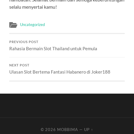
selalu menyertai kamu!
Uncategorized
PREVIOUS POST
Rahasia Bermain Slot Thailand untuk Pemula
NEXT POST
Ulasan Slot Bertema Fantasi Habanero di Joker188
© 2026
MOBBIMA
—
UP ↑