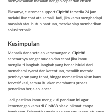
menyelesaikan masalah dengan cepat dan efisien.
Biasanya, customer support
Cipit88
tersedia 24 jam
melalui live chat atau email. Jadi, jika kamu menghadapi
masalah atau butuh bantuan, mereka siap memberikan
solusi terbaik.
Kesimpulan
Menarik dana setelah kemenangan di
Cipit88
sebenarnya sangat mudah dan cepat jika kamu
mengikuti langkah-langkah yang benar. Mulai dari
memahami syarat dan ketentuan, memilih metode
pembayaran yang tepat, hingga memastikan akun kamu
terverifikasi, semua itu akan membantu proses
penarikan berjalan lancar.
Jadi, pastikan kamu mengikuti panduan ini agar
kemenangan kamu di
Cipit88
bisa dinikmati tanpa
hambatan. Selamat bermain dan semoga keberuntungan