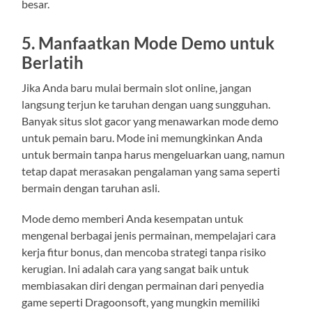
besar.
5. Manfaatkan Mode Demo untuk
Berlatih
Jika Anda baru mulai bermain slot online, jangan
langsung terjun ke taruhan dengan uang sungguhan.
Banyak situs slot gacor yang menawarkan mode demo
untuk pemain baru. Mode ini memungkinkan Anda
untuk bermain tanpa harus mengeluarkan uang, namun
tetap dapat merasakan pengalaman yang sama seperti
bermain dengan taruhan asli.
Mode demo memberi Anda kesempatan untuk
mengenal berbagai jenis permainan, mempelajari cara
kerja fitur bonus, dan mencoba strategi tanpa risiko
kerugian. Ini adalah cara yang sangat baik untuk
membiasakan diri dengan permainan dari penyedia
game seperti Dragoonsoft, yang mungkin memiliki