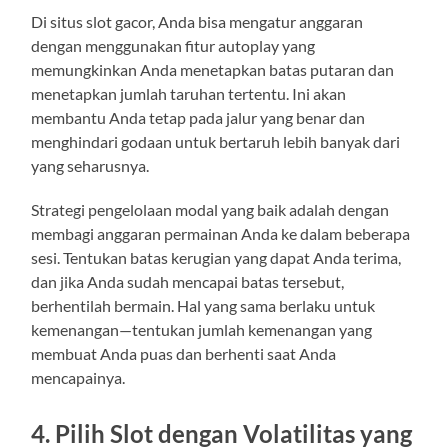
Di situs slot gacor, Anda bisa mengatur anggaran
dengan menggunakan fitur autoplay yang
memungkinkan Anda menetapkan batas putaran dan
menetapkan jumlah taruhan tertentu. Ini akan
membantu Anda tetap pada jalur yang benar dan
menghindari godaan untuk bertaruh lebih banyak dari
yang seharusnya.
Strategi pengelolaan modal yang baik adalah dengan
membagi anggaran permainan Anda ke dalam beberapa
sesi. Tentukan batas kerugian yang dapat Anda terima,
dan jika Anda sudah mencapai batas tersebut,
berhentilah bermain. Hal yang sama berlaku untuk
kemenangan—tentukan jumlah kemenangan yang
membuat Anda puas dan berhenti saat Anda
mencapainya.
4. Pilih Slot dengan Volatilitas yang