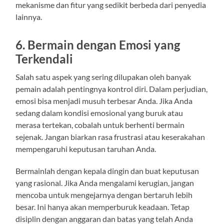
mekanisme dan fitur yang sedikit berbeda dari penyedia
lainnya.
6. Bermain dengan Emosi yang
Terkendali
Salah satu aspek yang sering dilupakan oleh banyak
pemain adalah pentingnya kontrol diri. Dalam perjudian,
emosi bisa menjadi musuh terbesar Anda. Jika Anda
sedang dalam kondisi emosional yang buruk atau
merasa tertekan, cobalah untuk berhenti bermain
sejenak. Jangan biarkan rasa frustrasi atau keserakahan
mempengaruhi keputusan taruhan Anda.
Bermainlah dengan kepala dingin dan buat keputusan
yang rasional. Jika Anda mengalami kerugian, jangan
mencoba untuk mengejarnya dengan bertaruh lebih
besar. Ini hanya akan memperburuk keadaan. Tetap
disiplin dengan anggaran dan batas yang telah Anda