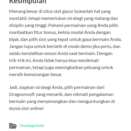
Kesimpulan
Menang besar di situs slot gacor bukanlah hal yang
mustahil, tetapi memerlukan strategi yang matang dan
disiplin yang tinggi. Pahami permainan yang Anda pilih,
manfaatkan fitur bonus, kelola modal Anda dengan
bijak, dan pilih slot yang tepat untuk gaya bermain Anda.
Jangan lupa untuk berlatih di mode demo jika perlu, dan
selalu kendalikan emosi Anda saat bermain. Dengan
trik-trik ini, Anda tidak hanya bisa menikmati
permainan, tetapi juga meningkatkan peluang untuk
meraih kemenangan besar.
Jadi, siapkan strategi Anda, pilih permainan dari
Dragoonsoft yang menarik, dan nikmati pengalaman
bermain yang menyenangkan dan menguntungkan di
dunia slot online!
Uncategorized