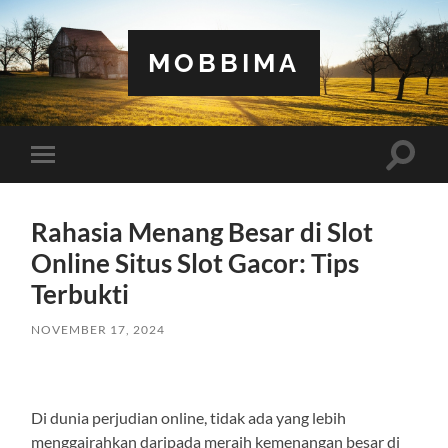
MOBBIMA
Toggle
Toggle
search
mobile
field
menu
Rahasia Menang Besar di Slot
Online Situs Slot Gacor: Tips
Terbukti
NOVEMBER 17, 2024
Di dunia perjudian online, tidak ada yang lebih
menggairahkan daripada meraih kemenangan besar di