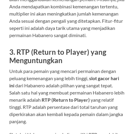
Anda mendapatkan kombinasi kemenangan tertentu,
multiplier ini akan meningkatkan jumlah kemenangan
Anda sesuai dengan pengali yang ditetapkan. Fitur-fitur
seperti ini adalah daya tarik utama yang menjadikan
permainan Habanero sangat diminati.
3.
RTP (Return to Player) yang
Menguntungkan
Untuk para pemain yang mencari permainan dengan
peluang kemenangan yang lebih tinggi,
slot gacor hari
ini
dari Habanero adalah pilihan yang sangat tepat.
Salah satu hal yang membuat permainan Habanero lebih
menarik adalah
RTP (Return to Player)
yang relatif
tinggi. RTP adalah persentase dari total taruhan yang
diperkirakan akan kembali kepada pemain dalam jangka
panjang.