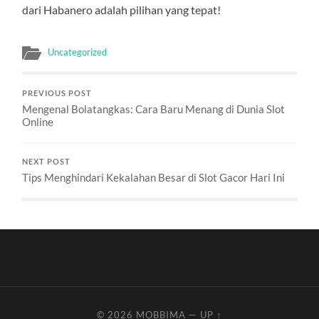
dari Habanero adalah pilihan yang tepat!
Uncategorized
PREVIOUS POST
Mengenal Bolatangkas: Cara Baru Menang di Dunia Slot
Online
NEXT POST
Tips Menghindari Kekalahan Besar di Slot Gacor Hari Ini
© 2026
MOBBIMA
—
UP ↑