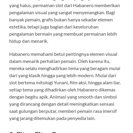
yang halus, permainan slot dari Habanero memberikan
pengalaman visual yang sangat menyenangkan. Bagi
banyak pemain, grafis bukan hanya sekadar elemen
estetika, tetapi juga bagian dari keseluruhan
pengalaman bermain yang membuat permainan lebih
hidup dan menarik.
Habanero memahami betul pentingnya elemen visual
dalam menarik perhatian pemain. Oleh karena itu,
mereka selalu menghadirkan tema yang beragam mulai
dari yang klasik hingga yang lebih modern. Mulai dari
slot bertema mitologi Yunani, film aksi, hingga alam liar,
setiap tema yang dihadirkan oleh Habanero dikemas
dengan begitu apik. Animasi yang smooth dan simbol
yang dirancang dengan detail meningkatkan sensasi
saat gulungan berputar, memberi pemain rasa imersif
yang jarang ditemukan pada penyedia lain.