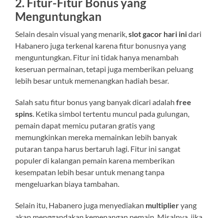
2.
Fitur-Fitur Bonus yang
Menguntungkan
Selain desain visual yang menarik,
slot gacor hari ini
dari
Habanero juga terkenal karena fitur bonusnya yang
menguntungkan. Fitur ini tidak hanya menambah
keseruan permainan, tetapi juga memberikan peluang
lebih besar untuk memenangkan hadiah besar.
Salah satu fitur bonus yang banyak dicari adalah
free
spins
. Ketika simbol tertentu muncul pada gulungan,
pemain dapat memicu putaran gratis yang
memungkinkan mereka memainkan lebih banyak
putaran tanpa harus bertaruh lagi. Fitur ini sangat
populer di kalangan pemain karena memberikan
kesempatan lebih besar untuk menang tanpa
mengeluarkan biaya tambahan.
Selain itu, Habanero juga menyediakan
multiplier
yang
akan menggandakan kemenangan pemain. Misalnya, jika