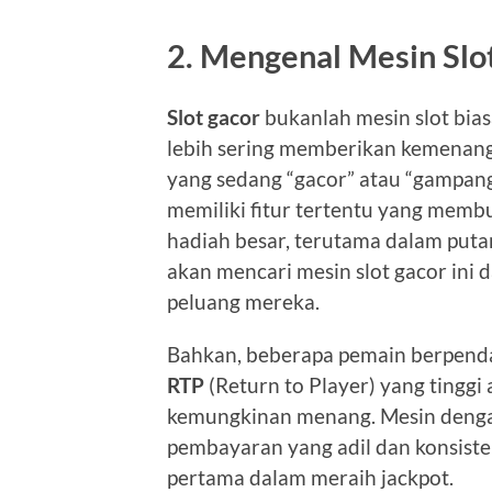
2. Mengenal Mesin Slo
Slot gacor
bukanlah mesin slot biasa
lebih sering memberikan kemenanga
yang sedang “gacor” atau “gampang 
memiliki fitur tertentu yang mem
hadiah besar, terutama dalam put
akan mencari mesin slot gacor in
peluang mereka.
Bahkan, beberapa pemain berpend
RTP
(Return to Player) yang tinggi
kemungkinan menang. Mesin denga
pembayaran yang adil dan konsiste
pertama dalam meraih jackpot.