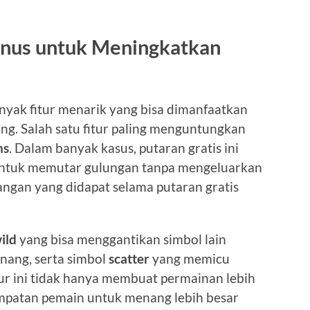
onus untuk Meningkatkan
anyak fitur menarik yang bisa dimanfaatkan
g. Salah satu fitur paling menguntungkan
ns
. Dalam banyak kasus, putaran gratis ini
ntuk memutar gulungan tanpa mengeluarkan
ngan yang didapat selama putaran gratis
ild
yang bisa menggantikan simbol lain
ang, serta simbol
scatter
yang memicu
itur ini tidak hanya membuat permainan lebih
empatan pemain untuk menang lebih besar