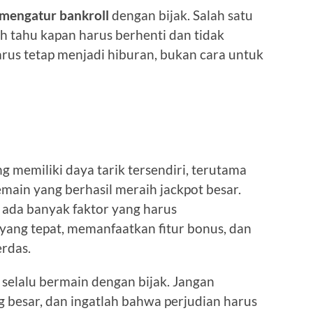
mengatur bankroll
dengan bijak. Salah satu
h tahu kapan harus berhenti dan tidak
harus tetap menjadi hiburan, bukan cara untuk
memiliki daya tarik tersendiri, terutama
emain yang berhasil meraih jackpot besar.
ut ada banyak faktor yang harus
yang tepat, memanfaatkan fitur bonus, dan
erdas.
 selalu bermain dengan bijak. Jangan
 besar, dan ingatlah bahwa perjudian harus