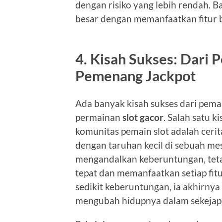
dengan risiko yang lebih rendah. 
besar dengan memanfaatkan fitur b
4. Kisah Sukses: Dari 
Pemenang Jackpot
Ada banyak kisah sukses dari pema
permainan
slot gacor
. Salah satu k
komunitas pemain slot adalah ceri
dengan taruhan kecil di sebuah mesi
mengandalkan keberuntungan, teta
tepat dan memanfaatkan setiap fit
sedikit keberuntungan, ia akhirny
mengubah hidupnya dalam sekejap