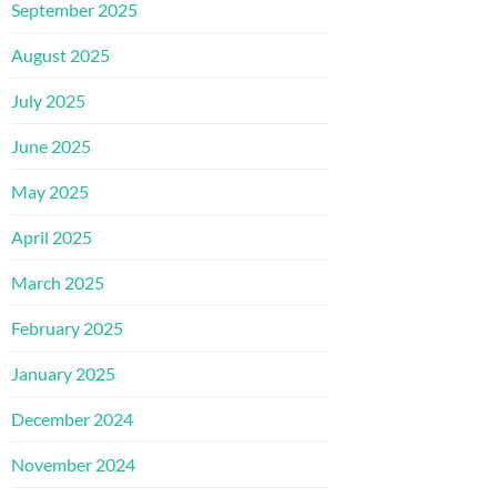
September 2025
August 2025
July 2025
June 2025
May 2025
April 2025
March 2025
February 2025
January 2025
December 2024
November 2024