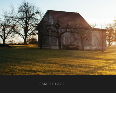
SAMPLE PAGE