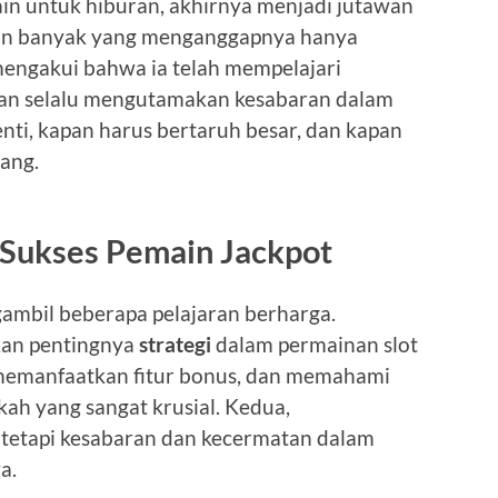
ain untuk hiburan, akhirnya menjadi jutawan
ipun banyak yang menganggapnya hanya
mengakui bahwa ia telah mempelajari
dan selalu mengutamakan kesabaran dalam
nti, kapan harus bertaruh besar, dan kapan
ang.
h Sukses Pemain Jackpot
ngambil beberapa pelajaran berharga.
kan pentingnya
strategi
dalam permainan slot
, memanfaatkan fitur bonus, dan memahami
gkah yang sangat krusial. Kedua,
tetapi kesabaran dan kecermatan dalam
a.