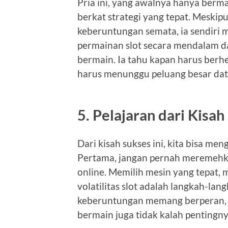
Pria ini, yang awalnya hanya berm
berkat strategi yang tepat. Mesk
keberuntungan semata, ia sendiri 
permainan slot secara mendalam 
bermain. Ia tahu kapan harus berhe
harus menunggu peluang besar dat
5. Pelajaran dari Kisa
Dari kisah sukses ini, kita bisa me
Pertama, jangan pernah meremeh
online. Memilih mesin yang tepat
volatilitas slot adalah langkah-lan
keberuntungan memang berperan, 
bermain juga tidak kalah pentingny