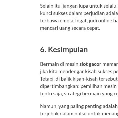
Selain itu, jangan lupa untuk selalu
kunci sukses dalam perjudian adala
terbawa emosi. Ingat, judi online 
mencari uang secara cepat.
6. Kesimpulan
Bermain di mesin
slot gacor
memang 
jika kita mendengar kisah sukses p
Tetapi, di balik kisah-kisah terseb
dipertimbangkan: pemilihan mesin 
tentu saja, strategi bermain yang c
Namun, yang paling penting adalah
terjebak dalam nafsu untuk menang