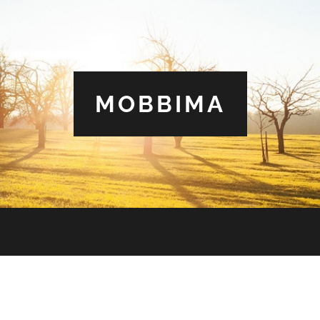
MOBBIMA