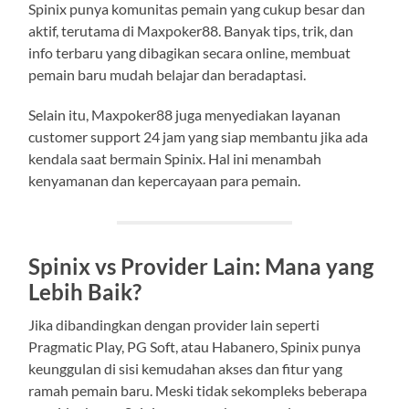
Spinix punya komunitas pemain yang cukup besar dan
aktif, terutama di Maxpoker88. Banyak tips, trik, dan
info terbaru yang dibagikan secara online, membuat
pemain baru mudah belajar dan beradaptasi.
Selain itu, Maxpoker88 juga menyediakan layanan
customer support 24 jam yang siap membantu jika ada
kendala saat bermain Spinix. Hal ini menambah
kenyamanan dan kepercayaan para pemain.
Spinix vs Provider Lain: Mana yang
Lebih Baik?
Jika dibandingkan dengan provider lain seperti
Pragmatic Play, PG Soft, atau Habanero, Spinix punya
keunggulan di sisi kemudahan akses dan fitur yang
ramah pemain baru. Meski tidak sekompleks beberapa