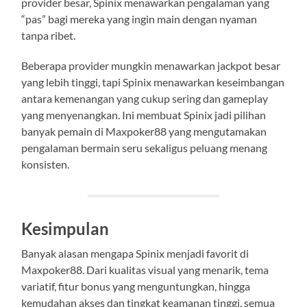
provider besar, Spinix menawarkan pengalaman yang
“pas” bagi mereka yang ingin main dengan nyaman
tanpa ribet.
Beberapa provider mungkin menawarkan jackpot besar
yang lebih tinggi, tapi Spinix menawarkan keseimbangan
antara kemenangan yang cukup sering dan gameplay
yang menyenangkan. Ini membuat Spinix jadi pilihan
banyak pemain di Maxpoker88 yang mengutamakan
pengalaman bermain seru sekaligus peluang menang
konsisten.
Kesimpulan
Banyak alasan mengapa Spinix menjadi favorit di
Maxpoker88. Dari kualitas visual yang menarik, tema
variatif, fitur bonus yang menguntungkan, hingga
kemudahan akses dan tingkat keamanan tinggi, semua