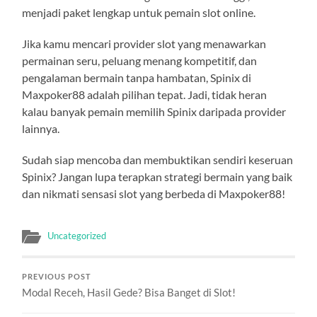
menjadi paket lengkap untuk pemain slot online.
Jika kamu mencari provider slot yang menawarkan
permainan seru, peluang menang kompetitif, dan
pengalaman bermain tanpa hambatan, Spinix di
Maxpoker88 adalah pilihan tepat. Jadi, tidak heran
kalau banyak pemain memilih Spinix daripada provider
lainnya.
Sudah siap mencoba dan membuktikan sendiri keseruan
Spinix? Jangan lupa terapkan strategi bermain yang baik
dan nikmati sensasi slot yang berbeda di Maxpoker88!
Uncategorized
PREVIOUS POST
Modal Receh, Hasil Gede? Bisa Banget di Slot!