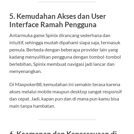
5.
Kemudahan Akses dan User
Interface Ramah Pengguna
Antarmuka game Spinix dirancang sederhana dan
intuitif, sehingga mudah dipahami siapa saja, termasuk
pemula. Berbeda dengan beberapa provider lain yang
kadang menyulitkan pengguna dengan tombol-tombol
berlebihan, Spinix membuat navigasi jadi lancar dan
menyenangkan.
Di Maxpoker88, kemudahan ini semakin terasa karena
akses melalui mobile maupun desktop sangat responsif
dan cepat. Jadi, kapan pun dan di mana pun kamu bisa
main tanpa hambatan.
6.
Keamanan dan Kepercayaan di