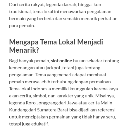
Dari cerita rakyat, legenda daerah, hingga ikon
tradisional, tema lokal ini menawarkan pengalaman
bermain yang berbeda dan semakin menarik perhatian
para pemain.
Mengapa Tema Lokal Menjadi
Menarik?
Bagi banyak pemain,
slot online
bukan sekadar tentang
kemenangan atau jackpot, tetapi juga tentang
pengalaman. Tema yang menarik dapat membuat
pemain merasa lebih terhubung dengan permainan.
Tema lokal Indonesia memiliki keunggulan karena kaya
akan cerita, simbol, dan karakter yang unik. Misalnya,
legenda Roro Jonggrang dari Jawa atau cerita Malin
Kundang dari Sumatera Barat bisa dijadikan referensi
untuk menciptakan permainan yang tidak hanya seru,
tetapi juga edukatif.