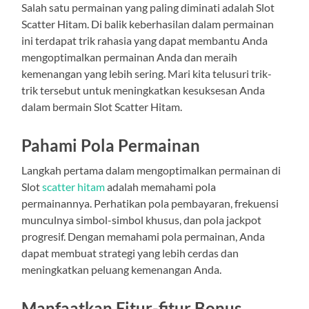
Salah satu permainan yang paling diminati adalah Slot
Scatter Hitam. Di balik keberhasilan dalam permainan
ini terdapat trik rahasia yang dapat membantu Anda
mengoptimalkan permainan Anda dan meraih
kemenangan yang lebih sering. Mari kita telusuri trik-
trik tersebut untuk meningkatkan kesuksesan Anda
dalam bermain Slot Scatter Hitam.
Pahami Pola Permainan
Langkah pertama dalam mengoptimalkan permainan di
Slot
scatter hitam
adalah memahami pola
permainannya. Perhatikan pola pembayaran, frekuensi
munculnya simbol-simbol khusus, dan pola jackpot
progresif. Dengan memahami pola permainan, Anda
dapat membuat strategi yang lebih cerdas dan
meningkatkan peluang kemenangan Anda.
Manfaatkan Fitur-fitur Bonus