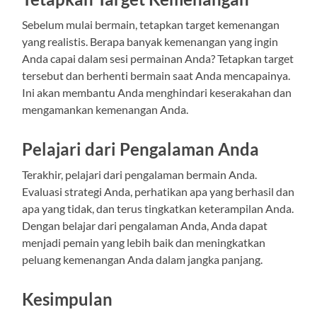
Sebelum mulai bermain, tetapkan target kemenangan
yang realistis. Berapa banyak kemenangan yang ingin
Anda capai dalam sesi permainan Anda? Tetapkan target
tersebut dan berhenti bermain saat Anda mencapainya.
Ini akan membantu Anda menghindari keserakahan dan
mengamankan kemenangan Anda.
Pelajari dari Pengalaman Anda
Terakhir, pelajari dari pengalaman bermain Anda.
Evaluasi strategi Anda, perhatikan apa yang berhasil dan
apa yang tidak, dan terus tingkatkan keterampilan Anda.
Dengan belajar dari pengalaman Anda, Anda dapat
menjadi pemain yang lebih baik dan meningkatkan
peluang kemenangan Anda dalam jangka panjang.
Kesimpulan