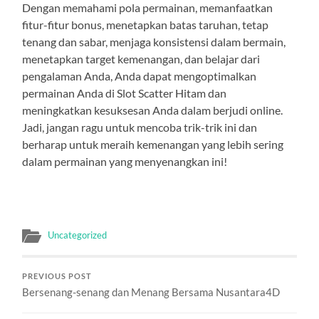
Dengan memahami pola permainan, memanfaatkan
fitur-fitur bonus, menetapkan batas taruhan, tetap
tenang dan sabar, menjaga konsistensi dalam bermain,
menetapkan target kemenangan, dan belajar dari
pengalaman Anda, Anda dapat mengoptimalkan
permainan Anda di Slot Scatter Hitam dan
meningkatkan kesuksesan Anda dalam berjudi online.
Jadi, jangan ragu untuk mencoba trik-trik ini dan
berharap untuk meraih kemenangan yang lebih sering
dalam permainan yang menyenangkan ini!
Uncategorized
PREVIOUS POST
Bersenang-senang dan Menang Bersama Nusantara4D