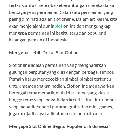
tertarik untuk mencoba keberuntungan mereka dalam
berbagai jenis permainan. Salah satu permainan yang
paling diminati adalah slot online. Dalam artikel ini, kita
akan menjelajahi dunia
slot
online dan mengungkap
mengapa permainan ini begitu seru dan populer di
kalangan pemain di Indonesia.
Mengenal Lebih Dekat Slot Online
Slot online adalah permainan yang menghadirkan
gulungan berputar yang diisi dengan berbagai simbol.
Pemain harus mencocokkan simbol-simbol tertentu
untuk memenangkan hadiah. Slot online menawarkan
berbagai tema menarik, mulai dari tema yang klasik
hingga tema yang inovatif dan kreatif. Fitur-fitur bonus
yang menarik, seperti putaran gratis dan mini-games,
juga menjadi daya tarik utama dari permainan ini.
Mengapa Slot Online Begitu Populer di Indonesia?