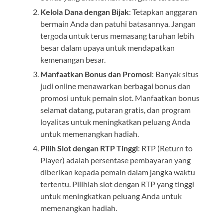
Kelola Dana dengan Bijak
: Tetapkan anggaran
bermain Anda dan patuhi batasannya. Jangan
tergoda untuk terus memasang taruhan lebih
besar dalam upaya untuk mendapatkan
kemenangan besar.
Manfaatkan Bonus dan Promosi
: Banyak situs
judi online menawarkan berbagai bonus dan
promosi untuk pemain slot. Manfaatkan bonus
selamat datang, putaran gratis, dan program
loyalitas untuk meningkatkan peluang Anda
untuk memenangkan hadiah.
Pilih Slot dengan RTP Tinggi
: RTP (Return to
Player) adalah persentase pembayaran yang
diberikan kepada pemain dalam jangka waktu
tertentu. Pilihlah slot dengan RTP yang tinggi
untuk meningkatkan peluang Anda untuk
memenangkan hadiah.