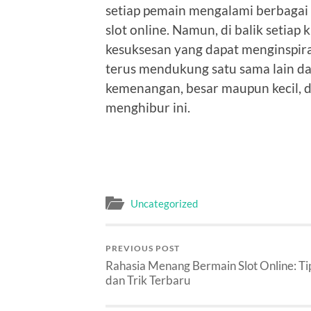
setiap pemain mengalami berbagai
slot online. Namun, di balik setiap
kesuksesan yang dapat menginspiras
terus mendukung satu sama lain d
kemenangan, besar maupun kecil,
menghibur ini.
Uncategorized
PREVIOUS POST
Rahasia Menang Bermain Slot Online: Ti
dan Trik Terbaru