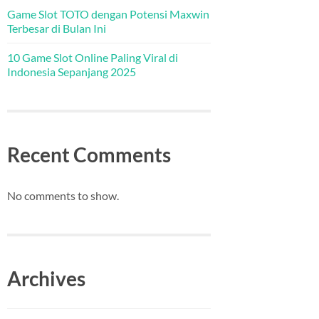
Game Slot TOTO dengan Potensi Maxwin
Terbesar di Bulan Ini
10 Game Slot Online Paling Viral di
Indonesia Sepanjang 2025
Recent Comments
No comments to show.
Archives